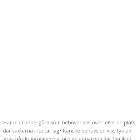
Har ni en innergård som behöver ses över, eller en plats
där växterna inte tar sig? Kanske behövs en viss typ av
gräs på skuggplatserna, och en annan yta där familjen