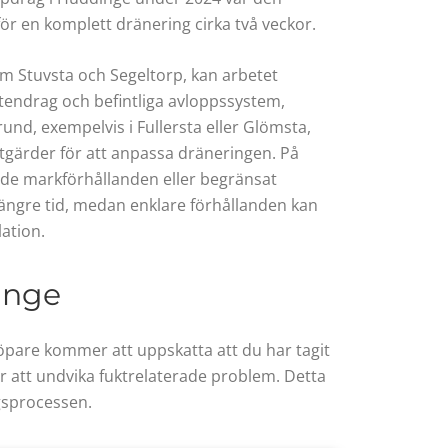
ör en komplett dränering cirka två veckor.
om Stuvsta och Segeltorp, kan arbetet
ttendrag och befintliga avloppssystem,
nd, exempelvis i Fullersta eller Glömsta,
gärder för att anpassa dräneringen. På
e markförhållanden eller begränsat
ängre tid, medan enklare förhållanden kan
ation.
inge
köpare kommer att uppskatta att du har tagit
r att undvika fuktrelaterade problem. Detta
ngsprocessen.