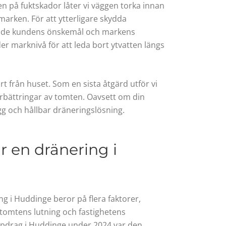
en på fuktskador låter vi väggen torka innan
n marken. För att ytterligare skydda
r både kundens önskemål och markens
er marknivå för att leda bort ytvatten längs
rt från huset. Som en sista åtgärd utför vi
förbättringar av tomten. Oavsett om din
rygg och hållbar dräneringslösning.
ar en dränering i
g i Huddinge beror på flera faktorer,
 tomtens lutning och fastighetens
ppdrag i Huddinge under 2024 var den