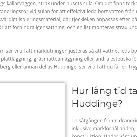
gs källarväggen, strax under husets sula. Om det finns teck
dräneringsrör vid sulan för att effektivt leda bort vatten frå
kvärdigt isoleringsmaterial, där tjockleken anpassas efte
r att förhindra igensättning, och en list monteras strax und
 ser vi till att marklutningen justeras så att vattnet leds bo
a plattläggning, gräsmatteanläggning eller andra estetiska 
sberg eller annan del av Huddinge, ser vi till att du får en t
Hur lång tid t
Huddinge?
Tidsåtgången för en dränerin
inklusive markförhållanden,
konstruktion. Under våra u