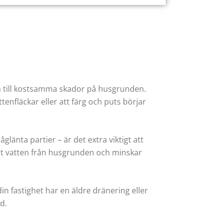
da till kostsamma skador på husgrunden.
ttenfläckar eller att färg och puts börjar
länta partier – är det extra viktigt att
ort vatten från husgrunden och minskar
n fastighet har en äldre dränering eller
d.