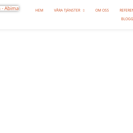
HEM
VÅRA TJÄNSTER
OM OSS
REFERE
BLOG
k fruktskad
nering Hudd