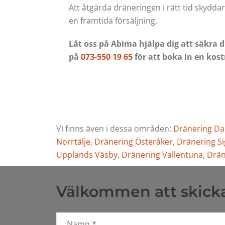
Att åtgärda dräneringen i rätt tid skydda
en framtida försäljning.
Låt oss på Abima hjälpa dig att säkra 
på
073-550 19 65
för att boka in en kos
Vi finns även i dessa områden:
Dränering D
Norrtälje
,
Dränering Österåker
,
Dränering S
Upplands Väsby
,
Dränering Vallentuna
,
Drän
Välkommen att skicka