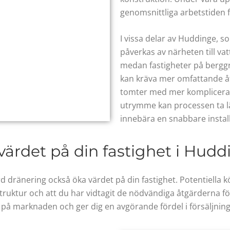
genomsnittliga arbetstiden f
I vissa delar av Huddinge, s
påverkas av närheten till va
medan fastigheter på berggru
kan kräva mer omfattande åt
tomter med mer komplicerad
utrymme kan processen ta l
innebära en snabbare install
värdet på din fastighet i Hudd
d dränering också öka värdet på din fastighet. Potentiella 
truktur och att du har vidtagit de nödvändiga åtgärderna fö
 ut på marknaden och ger dig en avgörande fördel i försäljni