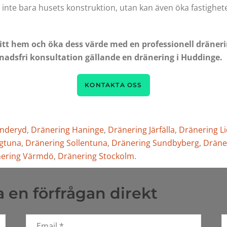
r inte bara husets konstruktion, utan kan även öka fastighe
ditt hem och öka dess värde med en professionell dräner
tnadsfri konsultation gällande en dränering i Huddinge.
KONTAKTA OSS
anderyd
,
Dränering Haninge
,
Dränering Järfälla
,
Dränering L
igtuna
,
Dränering Sollentuna
,
Dränering Sundbyberg
,
Dräne
ering Värmdö
,
Dränering Stockolm
.
 en förfrågan direkt