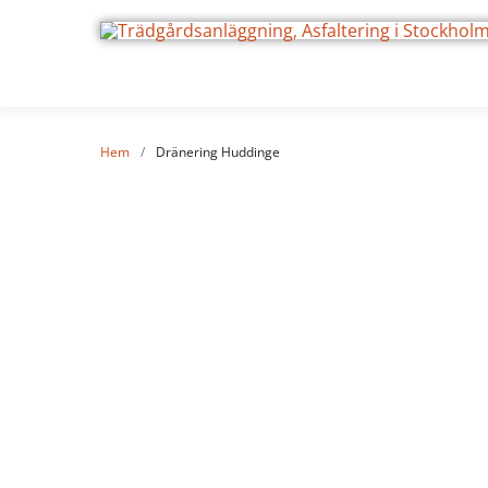
Hem
/
Dränering Huddinge
Undvi
drä