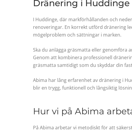
Dränering i Huddinge 
I Huddinge, där markförhållanden och nederb
renoveringar. En korrekt utförd dränering l
mögelproblem och sättningar i marken.
Ska du anlägga gräsmatta eller genomföra and
Genom att kombinera professionell dränerin
gräsmatta samtidigt som du skyddar din fas
Abima har lång erfarenhet av dränering i Hudd
blir en trygg, funktionell och långsiktig lösn
Hur vi på Abima arbet
På Abima arbetar vi metodiskt för att säkers