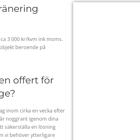
dränering
 ca 3 000 kr/kvm ink moms.
a objekt beroende på
n offert för
nge?
ag inom cirka en vecka efter
 går noggrant igenom dina
t säkerställa en lösning
m vi behöver ytterligare