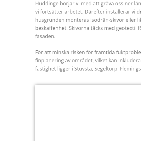
Huddinge börjar vi med att gräva oss ner län
vi fortsätter arbetet. Därefter installerar vi 
husgrunden monteras Isodrän-skivor eller li
beskaffenhet. Skivorna täcks med geotextil fö
fasaden.
För att minska risken för framtida fuktproblem
finplanering av området, vilket kan inkluder
fastighet ligger i Stuvsta, Segeltorp, Fleming