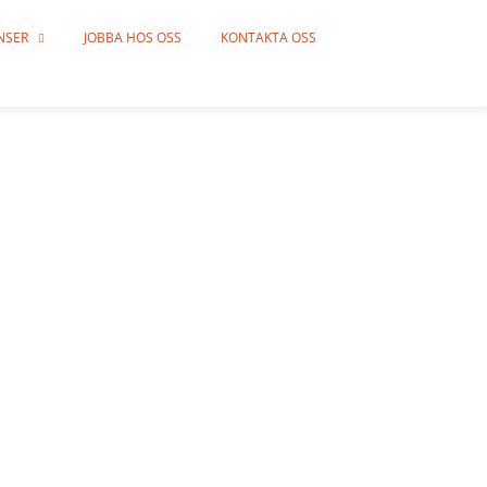
NSER
JOBBA HOS OSS
KONTAKTA OSS
G
or med
inge