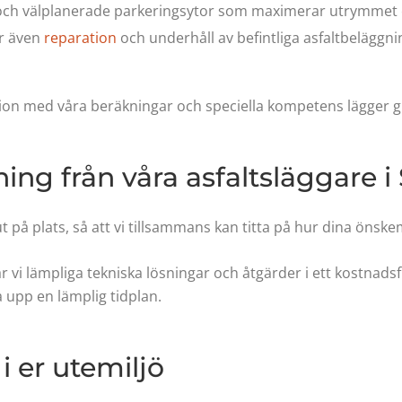
och välplanerade parkeringsytor som maximerar utrymmet 
r även
reparation
och underhåll av befintliga asfaltbeläggni
ion med våra beräkningar och speciella kompetens lägger gr
ing från våra asfaltsläggare 
ut på plats, så att vi tillsammans kan titta på hur dina önsk
r vi lämpliga tekniska lösningar och åtgärder i ett kostnadsfr
 upp en lämplig tidplan.
i er utemiljö