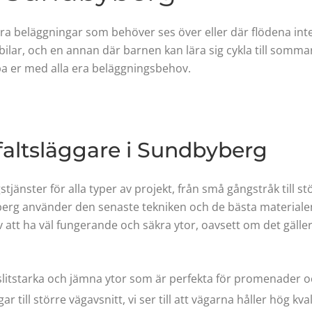
ndra beläggningar som behöver ses över eller där flödena in
 bilar, och en annan där barnen kan lära sig cykla till somm
pa er med alla era beläggningsbehov.
faltsläggare i Sundbyberg
stjänster för alla typer av projekt, från små gångstråk till s
berg använder den senaste tekniken och de bästa materialen 
 av att ha väl fungerande och säkra ytor, oavsett om det gäll
slitstarka och jämna ytor som är perfekta för promenader oc
 till större vägavsnitt, vi ser till att vägarna håller hög kval