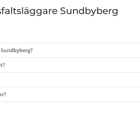
asfaltsläggare Sundbyberg
 i Sundbyberg?
lt?
or?