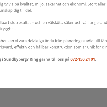
vivla på kvalitet, miljö, säkerhet och ekonomi. Stort eller l
skap dig till del.
llbart slutresultat – och en välskött, säker och väl fungera
 trygghet.
 kan vi vara delaktiga ända från planeringsstadiet till färdi
n prisvärd, effektiv och hållbar konstruktion som är unik för
 i Sundbyberg? Ring gärna till oss på
072-150 24 01
.