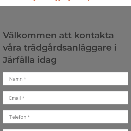
Välkommen att kontakta
våra trädgårdsanläggare i
Järfälla idag