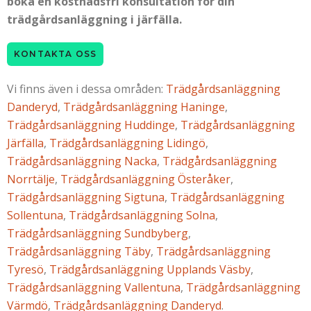
boka en kostnadsfri konsultation för din
trädgårdsanläggning i järfälla.
KONTAKTA OSS
Vi finns även i dessa områden:
Trädgårdsanläggning
Danderyd
,
Trädgårdsanläggning Haninge
,
Trädgårdsanläggning Huddinge
,
Trädgårdsanläggning
Järfälla
,
Trädgårdsanläggning Lidingö
,
Trädgårdsanläggning Nacka
,
Trädgårdsanläggning
Norrtälje
,
Trädgårdsanläggning Österåker
,
Trädgårdsanläggning Sigtuna
,
Trädgårdsanläggning
Sollentuna
,
Trädgårdsanläggning Solna
,
Trädgårdsanläggning Sundbyberg
,
Trädgårdsanläggning Täby
,
Trädgårdsanläggning
Tyresö
,
Trädgårdsanläggning Upplands Väsby
,
Trädgårdsanläggning Vallentuna
,
Trädgårdsanläggning
Värmdö
,
Trädgårdsanläggning Danderyd
.