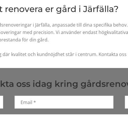
tt renovera er gård i Järfälla?
dsrenoveringar i Järfälla, anpassade till dina specifika beho
renoveringar med precision. Vi använder endast högkvalitativ
prestanda för din gård.
 där kvalitet och kundnöjdhet står i centrum. Kontakta oss id
ta oss idag kring gårdsrenov