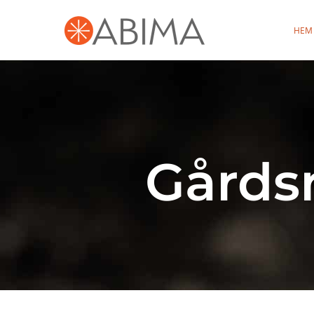
HEM
Gårdsr