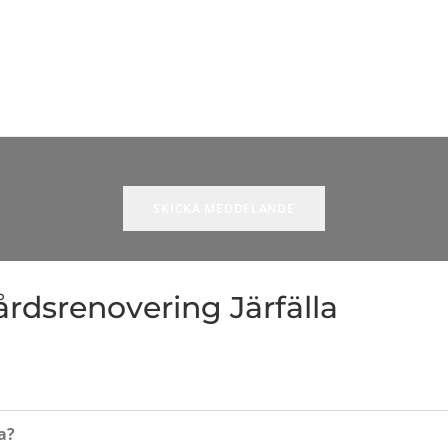
årdsrenovering Järfälla
a?