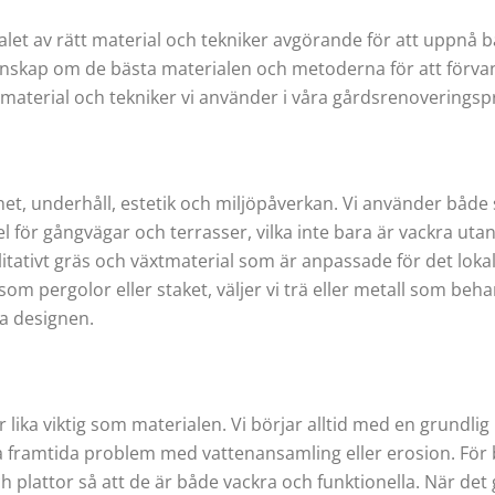
let av rätt material och tekniker avgörande för att uppnå bå
kap om de bästa materialen och metoderna för att förvandl
 material och tekniker vi använder i våra gårdsrenoveringspr
het, underhåll, estetik och miljöpåverkan. Vi använder både
för gångvägar och terrasser, vilka inte bara är vackra utan
ivt gräs och växtmaterial som är anpassade för det lokala k
åsom pergolor eller staket, väljer vi trä eller metall som beh
a designen.
 lika viktig som materialen. Vi börjar alltid med en grundlig
ka framtida problem med vattenansamling eller erosion. För
 plattor så att de är både vackra och funktionella. När det