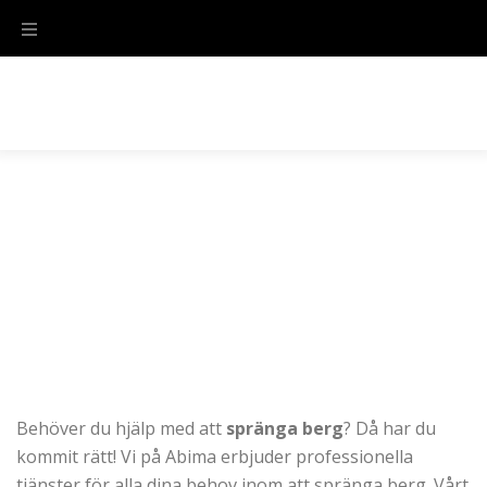
Spränga berg
Behöver du hjälp med att
spränga berg
? Då har du
kommit rätt! Vi på Abima erbjuder professionella
tjänster för alla dina behov inom att spränga berg. Vårt