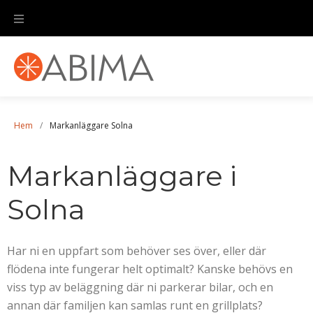
Hem
/
Markanläggare Solna
Markanläggare i
Solna
Har ni en uppfart som behöver ses över, eller där
flödena inte fungerar helt optimalt? Kanske behövs en
viss typ av beläggning där ni parkerar bilar, och en
annan där familjen kan samlas runt en grillplats?