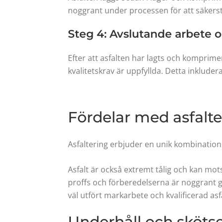
noggrant under processen för att säkers
Steg 4: Avslutande arbete o
Efter att asfalten har lagts och komprimer
kvalitetskrav är uppfyllda. Detta inklude
Fördelar med asfalte
Asfaltering erbjuder en unik kombination
Asfalt är också extremt tålig och kan mo
proffs och förberedelserna är noggrant gj
väl utfört markarbete och kvalificerad as
Underhåll och skötse