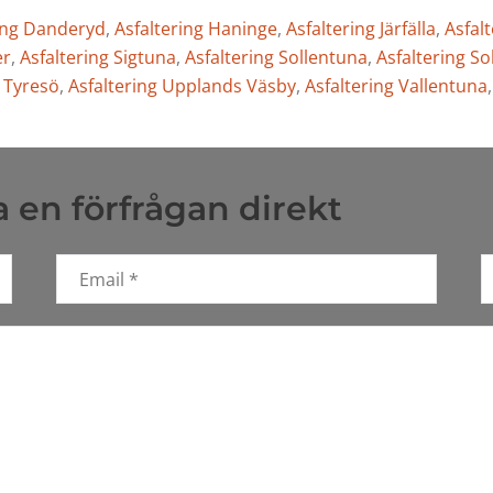
ing Danderyd
,
Asfaltering Haninge
,
Asfaltering Järfälla
,
Asfal
er
,
Asfaltering Sigtuna
,
Asfaltering Sollentuna
,
Asfaltering So
g Tyresö
,
Asfaltering Upplands Väsby
,
Asfaltering Vallentuna
 en förfrågan direkt