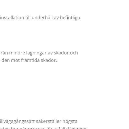
stallation till underhåll av befintliga
t från mindre lagningar av skador och
r den mot framtida skador.
tillvägagångssätt säkerställer högsta
r steg hur vår process för asfaltsläggning