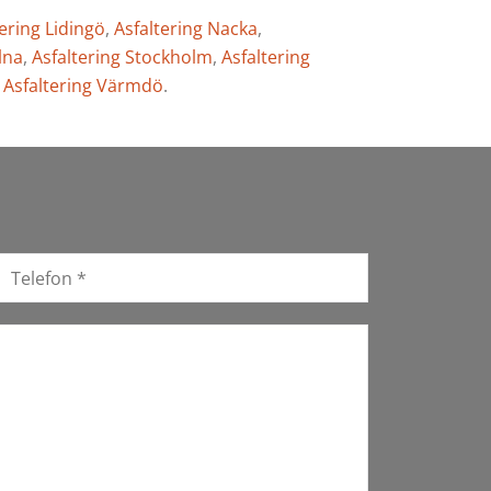
tering Lidingö
,
Asfaltering Nacka
,
lna
,
Asfaltering Stockholm
,
Asfaltering
,
Asfaltering Värmdö
.