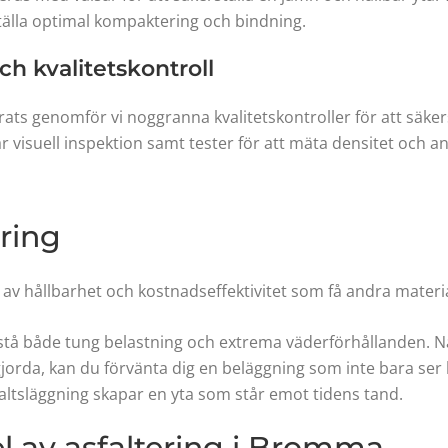
tälla optimal kompaktering och bindning.
ch kvalitetskontroll
ats genomför vi noggranna kvalitetskontroller för att säkerst
rar visuell inspektion samt tester för att mäta densitet och 
ring
 av hållbarhet och kostnadseffektivitet som få andra mater
tstå både tung belastning och extrema väderförhållanden. Nä
orda, kan du förvänta dig en beläggning som inte bara ser b
faltsläggning skapar en yta som står emot tidens tand.
l av asfaltering i Bromma