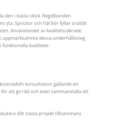
lla den i bästa skick. Regelbunden
s yta. Sprickor och hål bör fyllas snabbt
nkten. Användandet av kvalitetssäkrade
m att uppmärksamma dessa underhållssteg
funktionella kvaliteter.
 kostnadsfri konsultation gällande en
t för att ge råd och även sammanställa ett
kutera ditt nästa projekt tillsammans