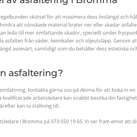
 regelbunden skötsel för att maximera dess livslängd och hå
indra att oönskade material bryter ner eller skadar asfalten
kan leda till mer omfattande skador, speciellt under fryspu
ydda asfalten från väder, kemikalier och oljeutsläpp. Geno
längd avsevärt, samtidigt som du behåller dess estetiska och 
in asfaltering?
 omfattning, kontakta gärna oss på Abima för att boka in en
a kvalificerade arbetsledare kan snabbt besöka din fastighe
efter kan ta ställning till.
ledare i Bromma på 073-550 19 65. Vi ser fram emot att dis