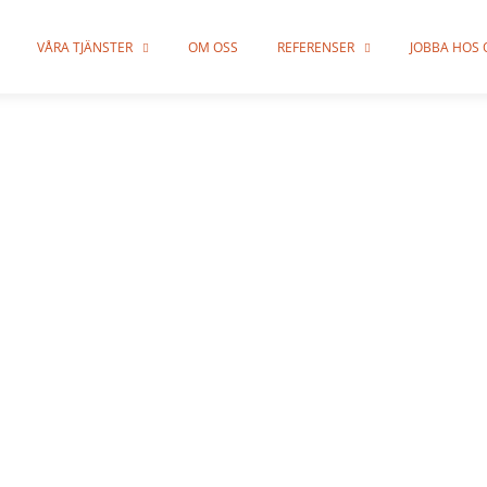
VÅRA TJÄNSTER
OM OSS
REFERENSER
JOBBA HOS 
altering Br