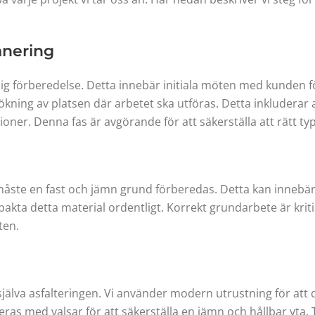
anering
ig förberedelse. Detta innebär initiala möten med kunden fö
ökning av platsen där arbetet ska utföras. Detta inkluderar
ner. Denna fas är avgörande för att säkerställa att rätt ty
måste en fast och jämn grund förberedas. Detta kan innebära
pakta detta material ordentligt. Korrekt grundarbete är krit
ten.
jälva asfalteringen. Vi använder modern utrustning för att d
ras med valsar för att säkerställa en jämn och hållbar yta.