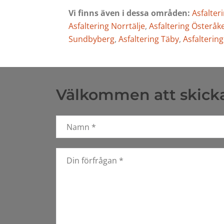
Vi finns även i dessa områden:
Asfalter
Asfaltering Norrtälje
,
Asfaltering Österåk
Sundbyberg
,
Asfaltering Täby
,
Asfalterin
Välkommen att skicka