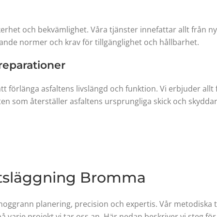
rhet och bekvämlighet. Våra tjänster innefattar allt från nyin
 gällande normer och krav för tillgänglighet och hållbarhet.
sreparationer
tt förlänga asfaltens livslängd och funktion. Vi erbjuder all
ten som återställer asfaltens ursprungliga skick och skydda
altsläggning Bromma
r noggrann planering, precision och expertis. Vår metodiska 
på varje projekt vi tar oss an. Här nedan beskriver vi steg fö