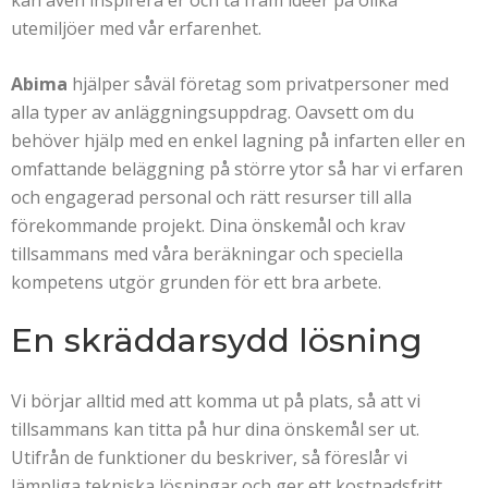
kan även inspirera er och ta fram ideer på olika
utemiljöer med vår erfarenhet.
Abima
hjälper såväl företag som privatpersoner med
alla typer av anläggningsuppdrag. Oavsett om du
behöver hjälp med en enkel lagning på infarten eller en
omfattande beläggning på större ytor så har vi erfaren
och engagerad personal och rätt resurser till alla
förekommande projekt. Dina önskemål och krav
tillsammans med våra beräkningar och speciella
kompetens utgör grunden för ett bra arbete.
En skräddarsydd lösning
Vi börjar alltid med att komma ut på plats, så att vi
tillsammans kan titta på hur dina önskemål ser ut.
Utifrån de funktioner du beskriver, så föreslår vi
lämpliga tekniska lösningar och ger ett kostnadsfritt