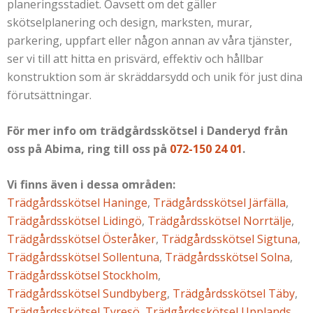
planeringsstadiet. Oavsett om det gäller
skötselplanering och design, marksten, murar,
parkering, uppfart eller någon annan av våra tjänster,
ser vi till att hitta en prisvärd, effektiv och hållbar
konstruktion som är skräddarsydd och unik för just dina
förutsättningar.
För mer info om trädgårdsskötsel i Danderyd från
oss på Abima, ring till oss på
072-150 24 01
.
Vi finns även i dessa områden:
Trädgårdsskötsel Haninge
,
Trädgårdsskötsel Järfälla
,
Trädgårdsskötsel Lidingö
,
Trädgårdsskötsel Norrtälje
,
Trädgårdsskötsel Österåker
,
Trädgårdsskötsel Sigtuna
,
Trädgårdsskötsel Sollentuna
,
Trädgårdsskötsel Solna
,
Trädgårdsskötsel Stockholm
,
Trädgårdsskötsel Sundbyberg
,
Trädgårdsskötsel Täby
,
Trädgårdsskötsel Tyresö
,
Trädgårdsskötsel Upplands