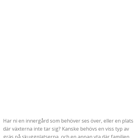
Har ni en innergård som behöver ses över, eller en plats
där växterna inte tar sig? Kanske behövs en viss typ av
gräs på skuggplatserna, och en annan yta där familjen