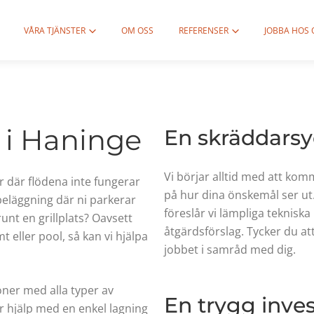
VÅRA TJÄNSTER
OM OSS
REFERENSER
JOBBA HOS 
 i Haninge
En skräddarsy
Vi börjar alltid med att komm
r där flödena inte fungerar
på hur dina önskemål ser ut.
beläggning där ni parkerar
föreslår vi lämpliga tekniska
unt en grillplats? Oavsett
åtgärdsförslag. Tycker du att
 eller pool, så kan vi hjälpa
jobbet i samråd med dig.
oner med alla typer av
En trygg inves
 hjälp med en enkel lagning