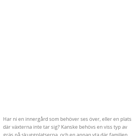
Har ni en innergård som behöver ses över, eller en plats
där växterna inte tar sig? Kanske behövs en viss typ av
gräs på skuggplatserna, och en annan yta där familjen