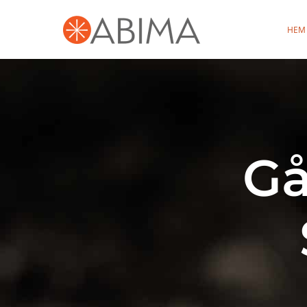
HEM
Gå