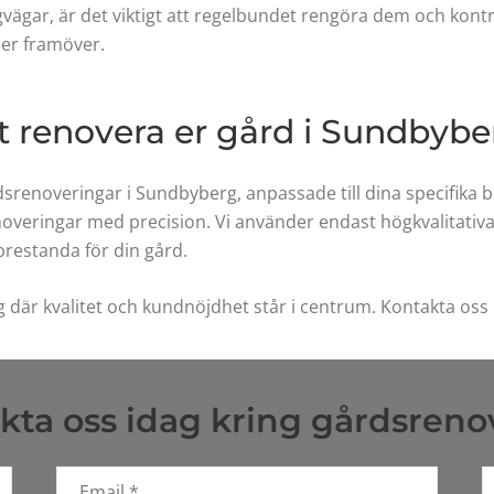
vägar, är det viktigt att regelbundet rengöra dem och kont
ner framöver.
att renovera er gård i Sundbyb
rdsrenoveringar i Sundbyberg, anpassade till dina specifika 
renoveringar med precision. Vi använder endast högkvalitativ
prestanda för din gård.
 där kvalitet och kundnöjdhet står i centrum. Kontakta oss id
kta oss idag kring gårdsren