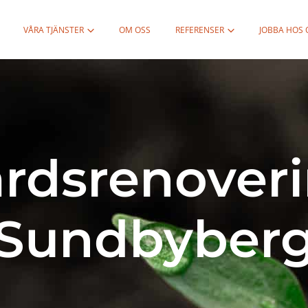
VÅRA TJÄNSTER
OM OSS
REFERENSER
JOBBA HOS 
rdsrenover
Sundbyber