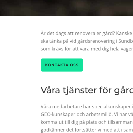
Är det dags att renovera er gård? Kanske 
ska tänka på vid gårdsrenovering i Sundb
som krävs för att vara med dig hela vägen
KONTAKTA OSS
Våra tjänster för gå
Våra medarbetare har specialkunskaper i 
GEO-kunskaper och arbetsmiljö. Vi har vä
komma ut till dig på plats och tillsamman
godkänner det fortsätter vi med att i sa