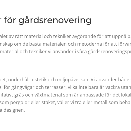
r för gårdsrenovering
let av rätt material och tekniker avgörande för att uppnå bå
kap om de bästa materialen och metoderna för att förvandl
 material och tekniker vi använder i våra gårdsrenoveringspr
het, underhåll, estetik och miljöpåverkan. Vi använder både
för gångvägar och terrasser, vilka inte bara är vackra utan
ivt gräs och växtmaterial som är anpassade för det lokala k
åsom pergolor eller staket, väljer vi trä eller metall som beh
a designen.