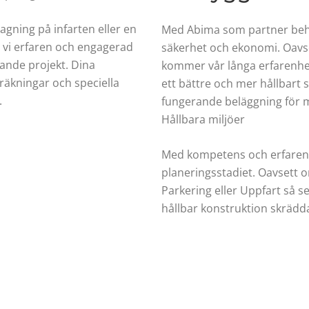
gning på infarten eller en
Med Abima som partner behöve
 vi erfaren och engagerad
säkerhet och ekonomi. Oavset
mande projekt. Dina
kommer vår långa erfarenhet 
äkningar och speciella
ett bättre och mer hållbart s
.
fungerande beläggning för m
Hållbara miljöer
Med kompetens och erfarenhe
planeringsstadiet. Oavsett o
Parkering eller Uppfart så ser 
hållbar konstruktion skrädd