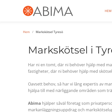
HEM
Hem
/
Markskötsel Tyresö
Markskötsel i Ty
Har ni en tomt, där ni behöver hjälp med ma
fastigheter, där ni behöver hjälp med skötse
Oavsett behov, så har vi lång expertis av ma
hjälpa till med närliggande områden som tr
Abima
hjälper såväl företag som privatpers
markanläggningsuppdrag och markskötselu