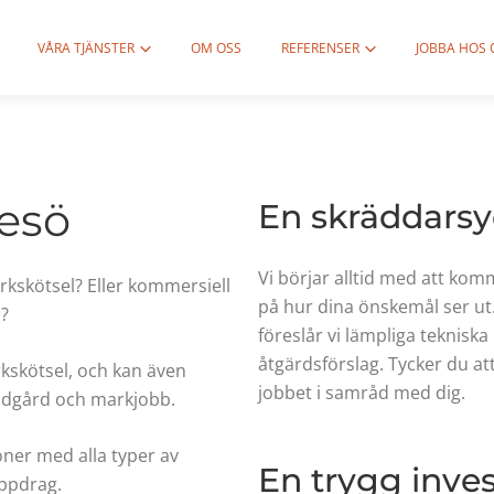
VÅRA TJÄNSTER
OM OSS
REFERENSER
JOBBA HOS 
resö
En skräddarsy
Vi börjar alltid med att komm
rkskötsel? Eller kommersiell
på hur dina önskemål ser ut.
l?
föreslår vi lämpliga tekniska
åtgärdsförslag. Tycker du att
rkskötsel, och kan även
jobbet i samråd med dig.
ädgård och markjobb.
oner med alla typer av
En trygg inves
ppdrag.