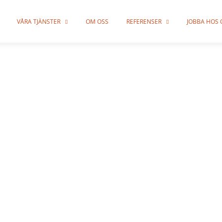
VÅRA TJÄNSTER
OM OSS
REFERENSER
JOBBA HOS 
smästare Nac