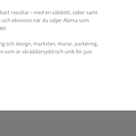
lbart resultat – med en välskött, säker samt
het och ekonomi när du väljer Abima som
del.
ng och design, marksten, murar, parkering,
tion som är skräddarsydd och unik för just