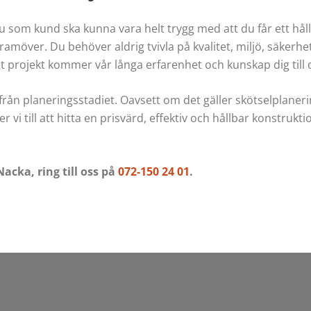
du som kund ska kunna vara helt trygg med att du får ett hål
amöver. Du behöver aldrig tvivla på kvalitet, miljö, säker
tet projekt kommer vår långa erfarenhet och kunskap dig till 
ån planeringsstadiet. Oavsett om det gäller skötselplaneri
r vi till att hitta en prisvärd, effektiv och hållbar konstruk
acka, ring till oss på
072-150 24 01
.