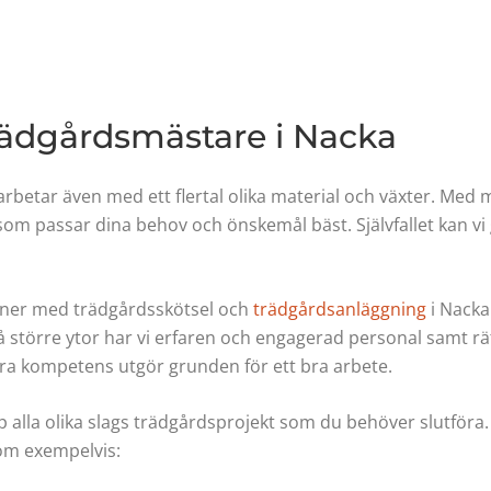
rädgårdsmästare i Nacka
arbetar även med ett flertal olika material och växter. Me
et som passar dina behov och önskemål bäst. Självfallet kan 
oner med trädgårdsskötsel och
trädgårdsanläggning
i Nacka
 större ytor har vi erfaren och engagerad personal samt rät
a kompetens utgör grunden för ett bra arbete.
incip alla olika slags trädgårdsprojekt som du behöver slutfö
som exempelvis: