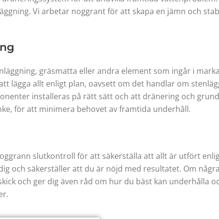
ggning. Vi arbetar noggrant för att skapa en jämn och stabi
ing
stenläggning, gräsmatta eller andra element som ingår i mar
t lägga allt enligt plan, oavsett om det handlar om stenlägg
ponenter installeras på rätt sätt och att dränering och grun
tanke, för att minimera behovet av framtida underhåll.
oggrann slutkontroll för att säkerställa att allt är utfört en
ig och säkerställer att du är nöjd med resultatet. Om någr
 skick och ger dig även råd om hur du bäst kan underhålla 
er.