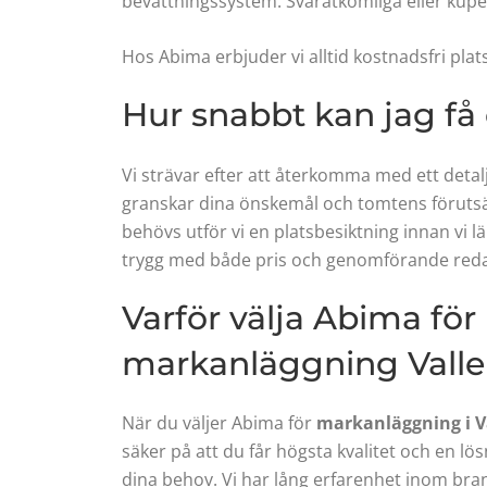
bevattningssystem. Svåråtkomliga eller kup
Hos Abima erbjuder vi alltid kostnadsfri plat
Hur snabbt kan jag få
Vi strävar efter att återkomma med ett detalj
granskar dina önskemål och tomtens förutsä
behövs utför vi en platsbesiktning innan vi lä
trygg med både pris och genomförande redan
Varför välja Abima för
markanläggning Vall
När du väljer Abima för
markanläggning i
V
säker på att du får högsta kvalitet och en lö
dina behov. Vi har lång erfarenhet inom br