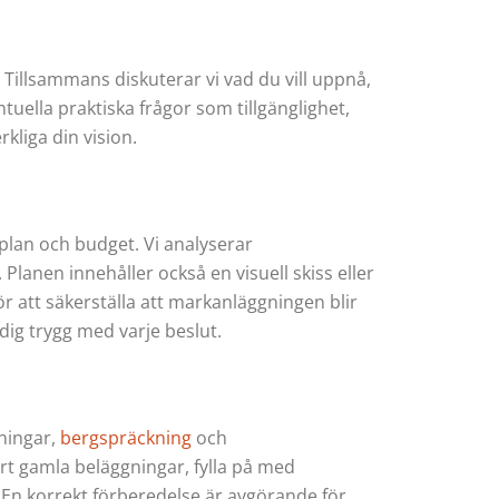
. Tillsammans diskuterar vi vad du vill uppnå,
uella praktiska frågor som tillgänglighet,
kliga din vision.
dplan och budget. Vi analyserar
Planen innehåller också en visuell skiss eller
r att säkerställa att markanläggningen blir
a dig trygg med varje beslut.
ningar,
bergspräckning
och
rt gamla beläggningar, fylla på med
 En korrekt förberedelse är avgörande för