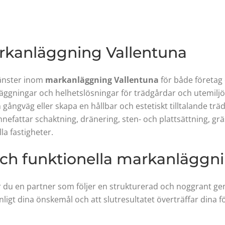
arkanläggning Vallentuna
jänster inom
markanläggning Vallentuna
för både företag 
äggningar och helhetslösningar för trädgårdar och utemilj
ångväg eller skapa en hållbar och estetiskt tilltalande träd
innefattar schaktning, dränering, sten- och plattsättning, g
a fastigheter.
och funktionella markanläggni
r du en partner som följer en strukturerad och noggrant ge
nligt dina önskemål och att slutresultatet överträffar dina f