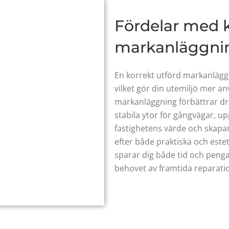
Fördelar med k
markanläggnin
En korrekt utförd markanläggni
vilket gör din utemiljö mer a
markanläggning förbättrar dr
stabila ytor för gångvägar, u
fastighetens värde och skap
efter både praktiska och este
sparar dig både tid och penga
behovet av framtida reparati