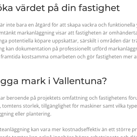
a värdet på din fastighet
är inte bara en åtgärd för att skapa vackra och funktionella y
nomtänkt markanläggning visar att fastigheten är omhändert
ga potentiella köpare uppskattar, särskilt i områden där t
ljning kan dokumentation på professionellt utförd markanläg
framtida kostsamma omarbeten och gör fastigheten mer attra
lägga mark i
Vallentuna
?
erar beroende på projektets omfattning och fastighetens för
tomtens storlek, tillgänglighet för maskiner samt vilka typ
ning eller plantering.
teanläggning kan vara mer kostnadseffektiv än ett större 