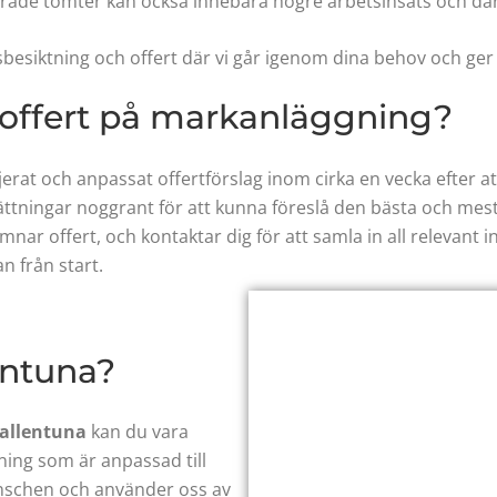
erade tomter kan också innebära högre arbetsinsats och d
sbesiktning och offert där vi går igenom dina behov och ger 
 offert på markanläggning?
erat och anpassat offertförslag inom cirka en vecka efter at
ttningar noggrant för att kunna föreslå den bästa och mest
mnar offert, och kontaktar dig för att samla in all relevant 
 från start.
entuna
?
allentuna
kan du vara
sning som är anpassad till
anschen och använder oss av