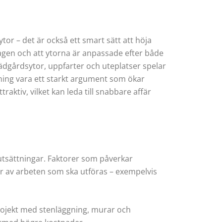
tor – det är också ett smart sätt att höja
agen och att ytorna är anpassade efter både
rädgårdsytor, uppfarter och uteplatser spelar
gning vara ett starkt argument som ökar
ktiv, vilket kan leda till snabbare affär
utsättningar. Faktorer som påverkar
er av arbeten som ska utföras – exempelvis
projekt med stenläggning, murar och