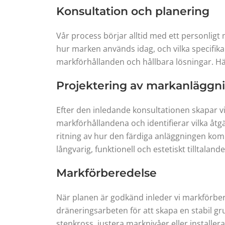
Konsultation och planering
Vår process börjar alltid med ett personligt 
hur marken används idag, och vilka specifika
markförhållanden och hållbara lösningar. Här 
Projektering av markanläggn
Efter den inledande konsultationen skapar vi 
markförhållandena och identifierar vilka åtgä
ritning av hur den färdiga anläggningen komme
långvarig, funktionell och estetiskt tilltaland
Markförberedelse
När planen är godkänd inleder vi markförber
dräneringsarbeten för att skapa en stabil g
stenkross, justera marknivåer eller installe