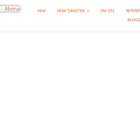
HEM
VÅRA TJÄNSTER
OM OSS
REFERE
BLOG
läggning Vall