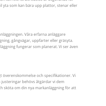
l yta som kan bära upp plattor, stenar eller
kanläggningen. Våra erfarna anläggare
ning, gångvägar, uppfarter eller gräsyta.
dläggning fungerar som planerat. Vi ser även
ligt överenskommelse och specifikationer. Vi
a justeringar behövs åtgärdar vi dem
och sköta om din nya markanläggning för att