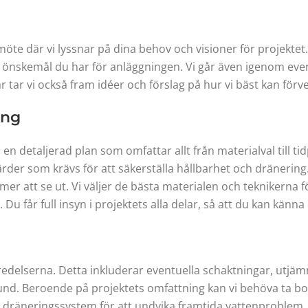
möte där vi lyssnar på dina behov och visioner för projektet
 önskemål du har för anläggningen. Vi går även igenom event
tar vi också fram idéer och förslag på hur vi bäst kan förver
ing
en detaljerad plan som omfattar allt från materialval till ti
rder som krävs för att säkerställa hållbarhet och dränering. 
r att se ut. Vi väljer de bästa materialen och teknikerna fö
e. Du får full insyn i projektets alla delar, så att du kan känn
edelserna. Detta inkluderar eventuella schaktningar, utjäm
rund. Beroende på projektets omfattning kan vi behöva ta bo
ra dräneringssystem för att undvika framtida vattenproblem.