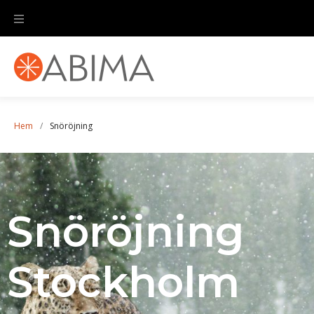
Hem
/
Snöröjning
Snöröjning
Stockholm