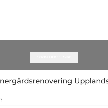
innergårdsrenovering Uppland
g?