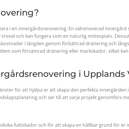
novering?
stera i en innergårdsrenovering. En välrenoverad innergård s
 trivsel och kan fungera som en naturlig mötesplats. Dessuto
kostnader i längden genom förbättrad dränering och långsi
oblem som försämrad dränering eller markskador, vilket ka
nergårdsrenovering i Upplands
jänster för att hjälpa er att skapa den perfekta innergården
landskapsplanering och ser till att varje projekt genomförs 
dvika fuktskador och för att skapa en hållbar grund för er i