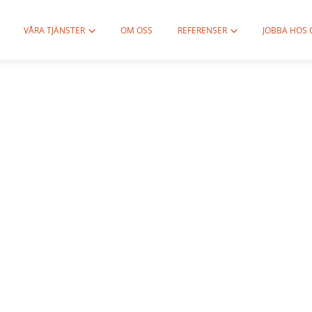
VÅRA TJÄNSTER
OM OSS
REFERENSER
JOBBA HOS 
rgårdsrenov
pplands Väs