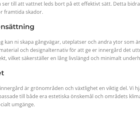
 till att vattnet leds bort på ett effektivt sätt. Detta bidra
ör framtida skador.
nsättning
 kan ni skapa gångvägar, uteplatser och andra ytor som är 
v material och designalternativ för att ge er innergård det ut
kt, vilket säkerställer en lång livslängd och minimalt underh
et
nnergård är grönområden och växtlighet en viktig del. Vi hj
assade till både era estetiska önskemål och områdets klima
ocialt umgänge.