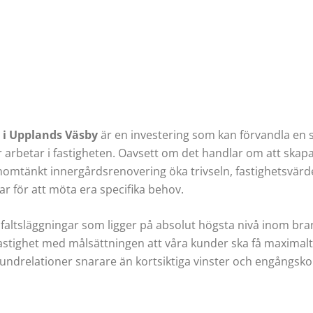
 i Upplands Väsby
är en investering som kan förvandla en sl
ler arbetar i fastigheten. Oavsett om det handlar om att ska
omtänkt innergårdsrenovering öka trivseln, fastighetsvärdet 
r för att möta era specifika behov.
asfaltsläggningar som ligger på absolut högsta nivå inom bra
stighet med målsättningen att våra kunder ska få maximalt v
kundrelationer snarare än kortsiktiga vinster och engångsko