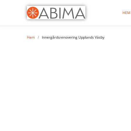
HEM
Hem
/
Innergårdsrenovering Upplands Väsby
Inne
U