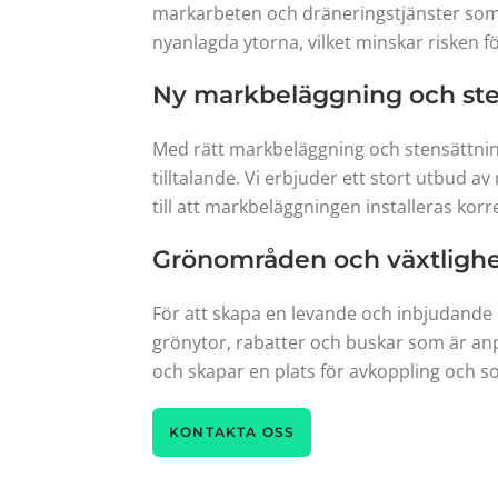
markarbeten och dräneringstjänster som ser
nyanlagda ytorna, vilket minskar risken f
Ny markbeläggning och ste
Med rätt markbeläggning och stensättning
tilltalande. Vi erbjuder ett stort utbud a
till att markbeläggningen installeras korre
Grönområden och växtligh
För att skapa en levande och inbjudande i
grönytor, rabatter och buskar som är anp
och skapar en plats för avkoppling och s
KONTAKTA OSS