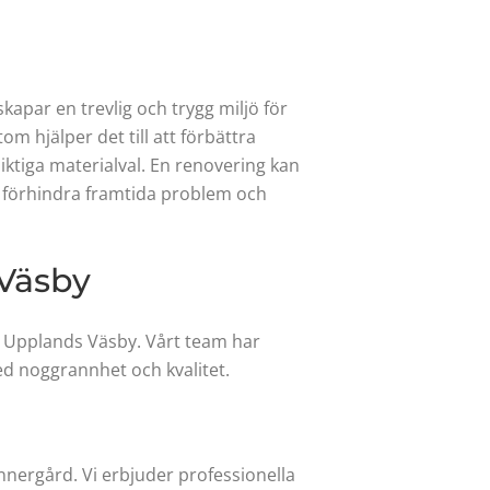
kapar en trevlig och trygg miljö för
m hjälper det till att förbättra
ktiga materialval. En renovering kan
n förhindra framtida problem och
 Väsby
 i Upplands Väsby. Vårt team har
med noggrannhet och kvalitet.
nnergård. Vi erbjuder professionella