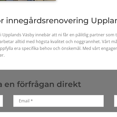
för innegårdsrenovering Uppl
i Upplands Väsby innebär att ni får en pålitlig partner som
rbetar alltid med högsta kvalitet och noggrannhet. Vårt må
uppfylla era specifika behov och önskemål. Med vårt engagem
er.
 en förfrågan direkt