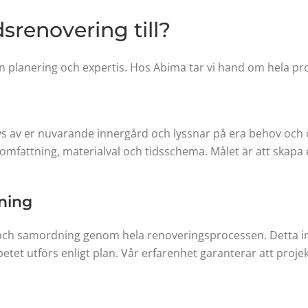
srenovering till?
planering och expertis. Hos Abima tar vi hand om hela proce
ys av er nuvarande innergård och lyssnar på era behov och ö
 omfattning, materialval och tidsschema. Målet är att skapa
ning
g och samordning genom hela renoveringsprocessen. Detta in
etet utförs enligt plan. Vår erfarenhet garanterar att projek