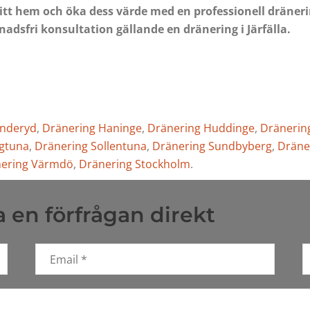
ditt hem och öka dess värde med en professionell dräner
nadsfri konsultation gällande en dränering i Järfälla.
anderyd
,
Dränering Haninge
,
Dränering Huddinge
,
Dränering
igtuna
,
Dränering Sollentuna
,
Dränering Sundbyberg
,
Dräne
ering Värmdö
,
Dränering Stockholm
.
 en förfrågan direkt