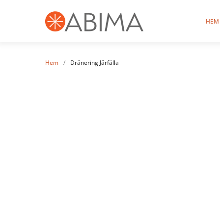
HEM
Hem
/
Dränering Järfälla
Drä