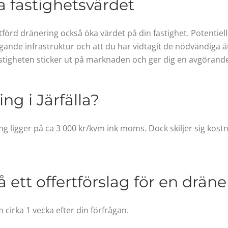
 fastighetsvärdet
tförd dränering också öka värdet på din fastighet. Potentie
gande infrastruktur och att du har vidtagit de nödvändiga å
fastigheten sticker ut på marknaden och ger dig en avgörande
ng i Järfälla?
g ligger på ca 3 000 kr/kvm ink moms. Dock skiljer sig kost
 ett offertförslag för en drän
cirka 1 vecka efter din förfrågan.