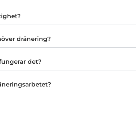
tighet?
höver dränering?
fungerar det?
äneringsarbetet?