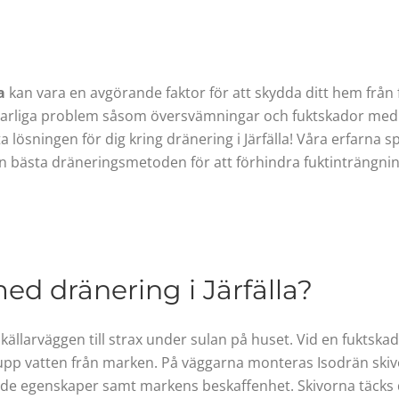
a
kan vara en avgörande faktor för att skydda ditt hem från 
llvarliga problem såsom översvämningar och fuktskador me
a lösningen för dig kring dränering i Järfälla! Våra erfarna 
n bästa dräneringsmetoden för att förhindra fuktinträngni
d dränering i Järfälla?
 källarväggen till strax under sulan på huset. Vid en fuktska
a upp vatten från marken. På väggarna monteras Isodrän skivor
de egenskaper samt markens beskaffenhet. Skivorna täcks dä