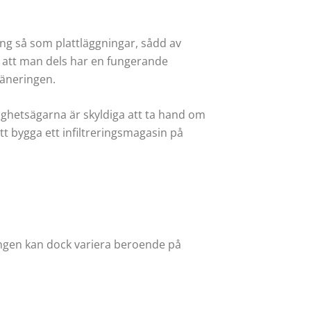
ing så som plattläggningar, sådd av
a att man dels har en fungerande
räneringen.
ighetsägarna är skyldiga att ta hand om
tt bygga ett infiltreringsmagasin på
ången kan dock variera beroende på