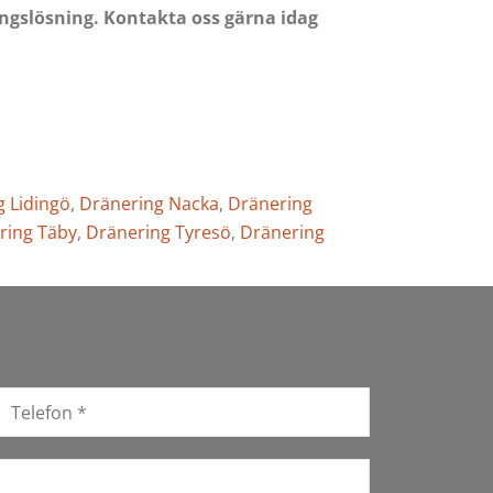
ingslösning. Kontakta oss gärna idag
 Lidingö
,
Dränering Nacka
,
Dränering
ring Täby
,
Dränering Tyresö
,
Dränering