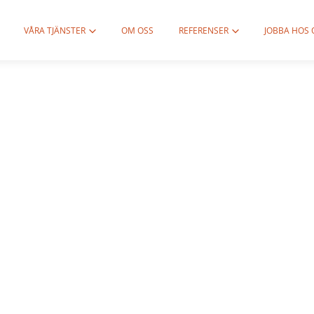
VÅRA TJÄNSTER
OM OSS
REFERENSER
JOBBA HOS 
nering Järf