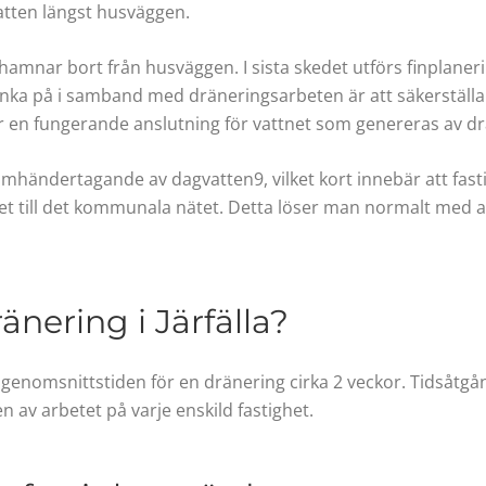
vatten längst husväggen.
hamnar bort från husväggen. I sista skedet utförs finplaner
änka på i samband med dräneringsarbeten är att säkerställ
r en fungerande anslutning för vattnet som genereras av d
omhändertagande av dagvatten9, vilket kort innebär att fast
net till det kommunala nätet. Detta löser man normalt med a
änering i Järfälla?
genomsnittstiden för en dränering cirka 2 veckor. Tidsåtg
n av arbetet på varje enskild fastighet.