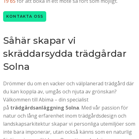
19 65
för att boka in ett möte så fort som möjligt.
KONTAKTA OSS
Såhär skapar vi
skräddarsydda trädgårdar
Solna
Drömmer du om en vacker och välplanerad trädgård där
du kan koppla av, umgås och njuta av grönskan?
Välkommen till Abima – din specialist
på
trädgårdsanläggning Solna
. Med vår passion för
natur och lång erfarenhet inom trädgårdsdesign och
landskapsarkitektur skapar vi personliga utemiljöer som
inte bara imponerar, utan också känns som en naturlig