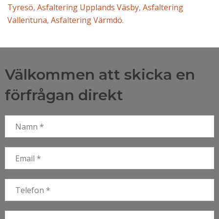
Tyresö
,
Asfaltering Upplands Väsby
,
Asfaltering
Vallentuna
,
Asfaltering Värmdö
.
Välkommen att skicka en
förfrågan direkt