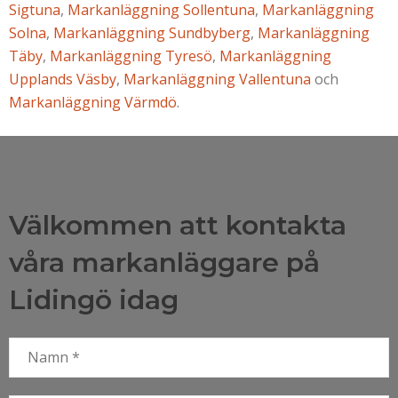
Sigtuna
,
Markanläggning Sollentuna
,
Markanläggning
Solna
,
Markanläggning Sundbyberg
,
Markanläggning
Täby
,
Markanläggning Tyresö
,
Markanläggning
Upplands Väsby
,
Markanläggning Vallentuna
och
Markanläggning Värmdö
.
Välkommen att kontakta
våra markanläggare på
Lidingö
idag