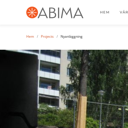
HEM
VÅR
Hem
/
Projects
/
Nyanläggning